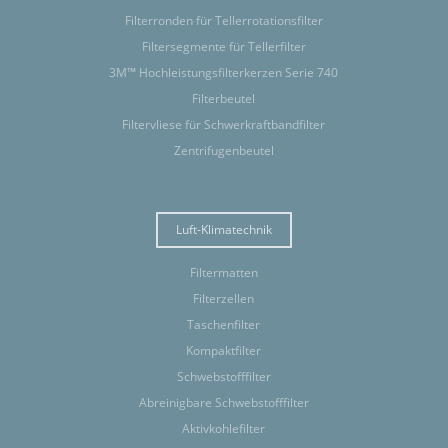
Filterronden für Tellerrotationsfilter
Filtersegmente für Tellerfilter
3M™ Hochleistungsfilterkerzen Serie 740
Filterbeutel
Filtervliese für Schwerkraftbandfilter
Zentrifugenbeutel
Luft-Klimatechnik
Filtermatten
Filterzellen
Taschenfilter
Kompaktfilter
Schwebstofffilter
Abreinigbare Schwebstofffilter
Aktivkohlefilter