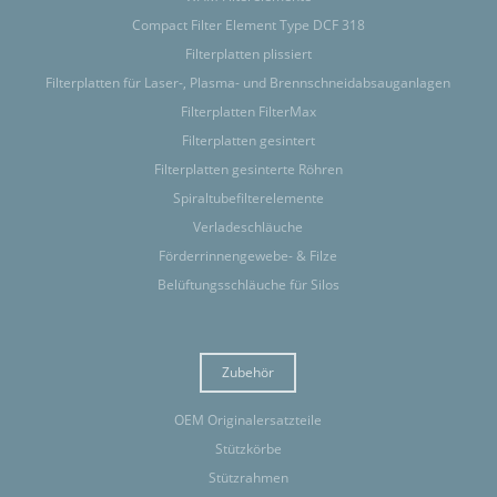
Compact Filter Element Type DCF 318
Filterplatten plissiert
Filterplatten für Laser-, Plasma- und Brennschneidabsauganlagen
Filterplatten FilterMax
Filterplatten gesintert
Filterplatten gesinterte Röhren
Spiraltubefilterelemente
Verladeschläuche
Förderrinnengewebe- & Filze
Belüftungsschläuche für Silos
Zubehör
OEM Originalersatzteile
Stützkörbe
Stützrahmen