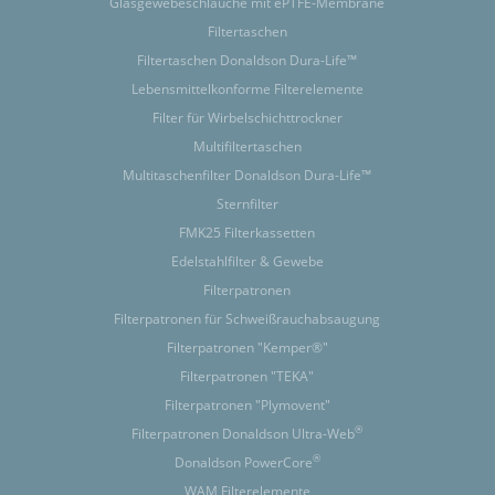
Glasgewebeschläuche mit ePTFE-Membrane
Filtertaschen
Filtertaschen Donaldson Dura-Life™
Lebensmittelkonforme Filterelemente
Filter für Wirbelschichttrockner
Multifiltertaschen
Multitaschenfilter Donaldson Dura-Life™
Sternfilter
FMK25 Filterkassetten
Edelstahlfilter & Gewebe
Filterpatronen
Filterpatronen für Schweißrauchabsaugung
Filterpatronen "Kemper®"
Filterpatronen "TEKA"
Filterpatronen "Plymovent"
®
Filterpatronen Donaldson Ultra-Web
®
Donaldson PowerCore
WAM Filterelemente