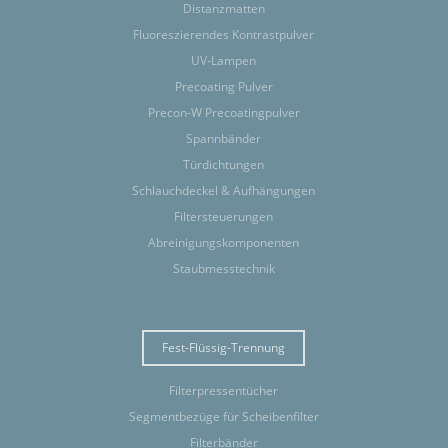
Distanzmatten
Fluoreszierendes Kontrastpulver
UV-Lampen
Precoating Pulver
Precon-W Precoatingpulver
Spannbänder
Türdichtungen
Schlauchdeckel & Aufhängungen
Filtersteuerungen
Abreinigungskomponenten
Staubmesstechnik
Fest-Flüssig-Trennung
Filterpressentücher
Segmentbezüge für Scheibenfilter
Filterbänder