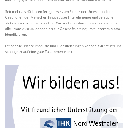
ihrem Engagement und ihrem Wissen ein Unternehmen ausmachen.
Seit mehr als 40 Jahren fertigen wir zum Schutz der Umwelt und der
Gesundheit der Menschen innovativste Filterelemente und versuchen
stets besser zu sein als andere. Wir sind stolz darauf, dass sich bei uns
alle – vom Auszubildenden bis zur Geschäftsleitung - mit unserem Motto
identifizieren.
Lernen Sie unsere Produkte und Dienstleistungen kennen. Wir freuen uns
schon jetzt auf eine gute Zusammenarbeit.