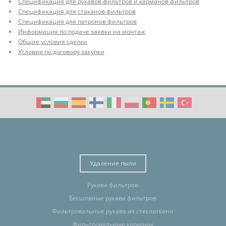
Спецификация для рукавов фильтров и карманов фильтров
Спецификация для стаканов фильтров
Спецификация для патронов фильтров
Информация по подаче заявки на монтаж
Общие условия сделки
Условия по договору закупки
Удаление пыли
Рукава фильтров
Бесшовные рукава фильтров
Фильтровальные рукава из стеклоткани
Фильтровальные карманы