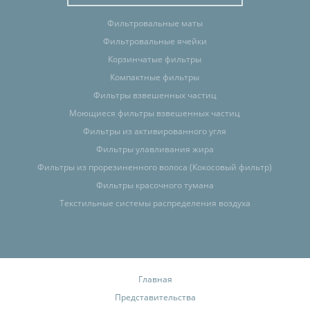
Фильтровальные маты
Фильтровальные ячейки
Корзинчатые фильтры
Компактные фильтры
Фильтры взвешенных частиц
Моющиеся фильтры взвешенных частиц
Фильтры из активированного угля
Фильтры улавливания жира
Фильтры из прорезиненного волоса (Кокосовый фильтр)
Фильтры красочного тумана
Текстильные системы распределения воздуха
Главная
Представительства