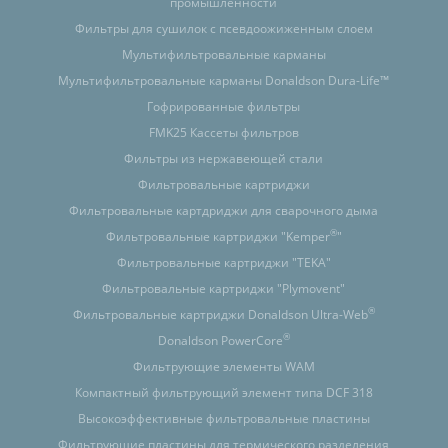
промышленности
Фильтры для сушилок с псевдоожиженным слоем
Мультифильтровальные карманы
Мультифильтровальные карманы Donaldson Dura-Life™
Гофрированные фильтры
FMK25 Кассеты фильтров
Фильтры из нержавеющей стали
Фильтровальные картриджи
Фильтровальные картдриджи для сварочного дыма
®
Фильтровальные картриджи "Kemper
"
Фильтровальные картриджи "TEKA"
Фильтровальные картриджи "Plymovent"
®
Фильтровальные картриджи Donaldson Ultra-Web
®
Donaldson PowerCore
Фильтрующие элементы WAM
Компактный фильтрующий элемент типа DCF 318
Высокоэффективные фильтровальные пластины
Фильтрующие пластины для термического разделения