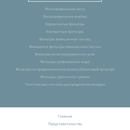
Фильтровальные маты
Фильтровальные ячейки
Корзинчатые фильтры
Компактные фильтры
Фильтры взвешенных частиц
Моющиеся фильтры взвешенных частиц
Фильтры из активированного угля
Фильтры улавливания жира
Фильтры из прорезиненного волоса (Кокосовый фильтр)
Фильтры красочного тумана
Текстильные системы распределения воздуха
Главная
Представительства